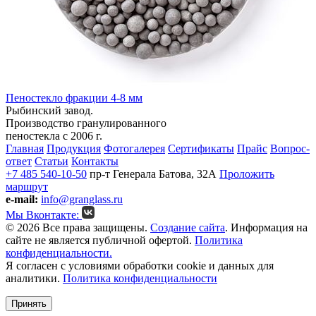
Пеностекло фракции 4-8 мм
Рыбинский завод.
Производство гранулированного
пеностекла с 2006 г.
Главная
Продукция
Фотогалерея
Сертификаты
Прайс
Вопрос-
ответ
Статьи
Контакты
+7 485 540-10-50
пр-т Генерала Батова, 32А
Проложить
маршрут
e-mail:
info@granglass.ru
Мы Вконтакте:
© 2026 Все права защищены.
Создание сайта
. Информация на
сайте не является публичной офертой.
Политика
конфиденциальности.
Я согласен с условиями обработки cookie и данных для
аналитики.
Политика конфиденциальности
Принять